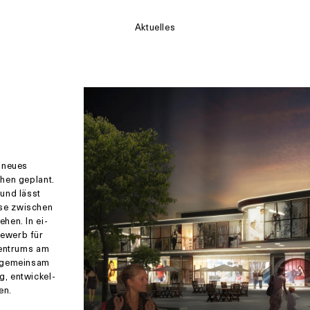
Aktuelles
 neues
hen geplant.
und lässt
se zwischen
hen. In ei­
be­werb für
­zen­trums am
er gemeinsam
, ent­wi­ckel­
en.