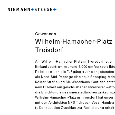
Gewonnen
Wilhelm-Hamacher-Platz
Troisdorf
Am Wilhelm-Hamacher-Platz in Troisdorf ist ein
Einkaufszentrum mit rund 8.000 qm Verkaufsfläc
Es ist direkt an die Fußgängerzone angebunden 
als Nord-Süd-Passage eine neue Shopping-Ach
Kölner Straße und SB-Warenhaus Kaufland entste
nem EU-weit aus­ge­schrie­be­nen In­ves­to­ren­wett­
die Er­rich­tung ei­nes in­ner­städ­ti­schen Ein­kaufs
Wil­helm-Ha­ma­cher-Platz in Trois­dorf hat uns
mit den Ar­chi­tek­ten NPS Tcho­ban Voss, Ham­burg
te Kon­zept den Zu­schlag zur Realisierung erhalt