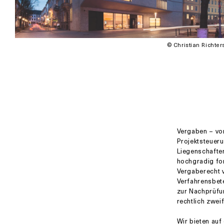
© Christian Richter
Vergaben – von
Projektsteueru
Liegenschafte
hochgradig fo
Vergaberecht 
Verfahrensbete
zur Nachprüfun
rechtlich zwei
Wir bieten au