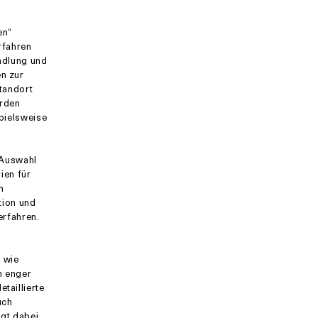
en“
rfahren
ndlung und
n zur
Standort
erden
spielsweise
 Auswahl
ien für
n
tion und
erfahren.
 wie
n enger
taillierte
uch
gt dabei