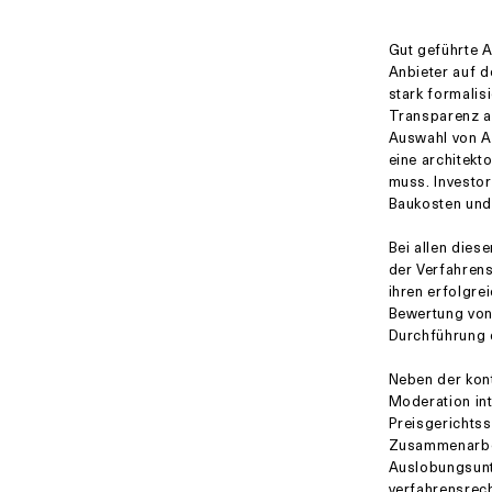
Gut geführte A
Anbieter auf d
stark formalis
Transparenz a
Auswahl von Ar
eine architekt
muss. Investor
Baukosten und
Bei allen dies
der Verfahrens
ihren erfolgre
Bewertung von 
Durchführung 
Neben der kont
Moderation in
Preisgerichtss
Zusammenarbei
Auslobungsunte
verfahrensrec