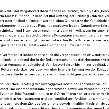
uswahl- und Vergabeverfahren machen es leichter, den objektiv „best
em Markt zu finden. Je nach Art und Umfang der Leistung kann das Ve
iert oder flexibel aufgebaut werden, ohne Grundsätze der Gleichbeha
ufzugeben. Kooperative Planungswettbewerbe und Gutachterverfahre
chitekten und Ingenieuren sind immer dann sinnvoll, wenn für einen 
onisch oder städtebaulich optimale Konzeption erst noch gefunden w
enkonkurrenzen ermöglichen es, unterschiedliche Kriterien – wie bei
 gestalterische Qualität – eines Vorhabens zu verbinden.
en Verfahren ist insbesondere auch die vergaberechtlich einwandfreie
teilnehmer anhand der in der Bekanntmachung zu definierenden Kriter
ichen Ausgang entscheidend. Vom Losverfahren bis hin zur qualitative
Referenzobjekten verfügen wir über breite Erfahrung bei der Konzep
der verschiedenen aus vergaberechtlicher Sicht geeigneten Auswahlv
inuierlichen Beratung der Auftraggeber sowie der Koordination und
terner und externer Abstimmungsprozesse sowie von Veranstaltungen
itzungen, Rückfragenkolloquien und Vorprüfterminen, erarbeiten wir i
t mit den Auftraggebern und den zuständigen Architektenkammern de
rlagen, die dem Ziel des Verfahrens sowohl inhaltlich/fachlich als a
htlich vollumfänglich gerecht werden. Ein besonderes Augenmerk lie