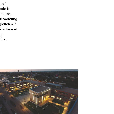
 auf
schaft
zeption
r Beachtung
leiten wir
erische und
ur
 über