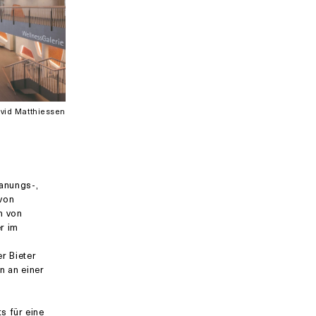
vid Matthiessen
lanungs-,
 von
n von
r im
r Bieter
n an einer
 für eine