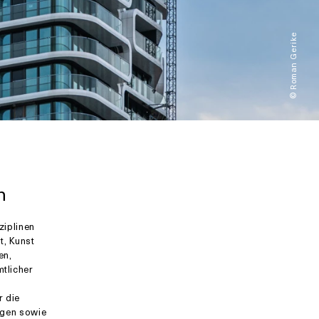
© Roman Gerike
n
ziplinen
t, Kunst
en,
tlicher
 die
ngen sowie