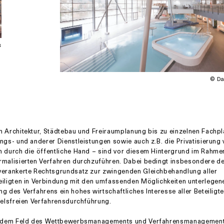
s
© Da
 Architektur, Städtebau und Freiraumplanung bis zu einzelnen Fachp
ngs- und anderer Dienstleistungen sowie auch z.B. die Privatisierung
n durch die öffentliche Hand – sind vor diesem Hintergrund im Rahme
rmalisierten Verfahren durchzuführen. Dabei bedingt insbesondere de
verankerte Rechtsgrundsatz zur zwingenden Gleichbehandlung aller
iligten in Verbindung mit den umfassenden Möglichkeiten unterlegene
g des Verfahrens ein hohes wirtschaftliches Interesse aller Beteiligte
felsfreien Verfahrensdurchführung.
f dem Feld des Wettbewerbsmanagements und Verfahrensmanagements