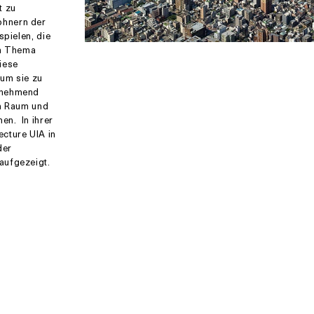
t zu
ohnern der
spielen, die
em Thema
iese
 um sie zu
unehmend
en Raum und
en. In ihrer
cture UIA in
der
aufgezeigt.