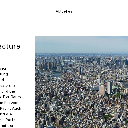
Aktuelles
ecture
cher
fung,
und
nsatz die
n und die
n. Der Raum
sem Prozess
e Raum. Auch
ird die
ze, Parks
mit der