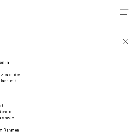
en in
zes in der
lans mit
rt’
ndende
s sowie
 im Rahmen