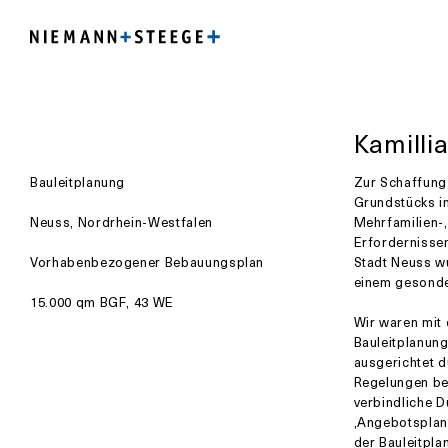
Kamilli
Bauleitplanung
Zur Schaffung 
Grundstücks in
Neuss, Nordrhein-Westfalen
Mehrfamilien-
Erfordernisse
Vorhabenbezogener Bebauungsplan
Stadt Neuss w
einem gesonde
15.000 qm BGF, 43 WE
Wir waren mit 
Bauleitplanung
ausgerichtet 
Regelungen be
verbindliche D
‚Angebotsplan
der Bauleitpla