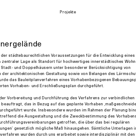
Projekte
anergelände
der städtebaurechtlichen Voraussetzungen für die Entwicklung eines
 zentraler Lage als Standort für hochwertiges innerstädtisches Wohn
, Stadt- und Doppelhäusern unter besonderer Berücksichtigung von
n der architektonischen Gestaltung sowie von Belangen des Lärmschut
urde das Bauleitplanverfahren eines Vorhabenbezogenen Bebauungsp
rten Vorhaben- und Erschließungsplan durchgeführt.
der Vorbereitung und Durchführung des Verfahrens zur verbindlichen
 beauftragt, das in Bezug auf das geplante Vorhaben ‚maßgeschneide
durchgeführt wurde. Insbesondere wurden im Rahmen der Planung bi
treffend die Ausgestaltung und die Zweckbestimmung des Vorhaben
urchführungsvereinbarungen getroffen, die über das bei regulären
ungen’ gesetzlich mögliche Maß hinausgehen. Sämtliche Unterlagen
nverfahren wurden durch uns erarbeitet sowie interdisziplinär mit den