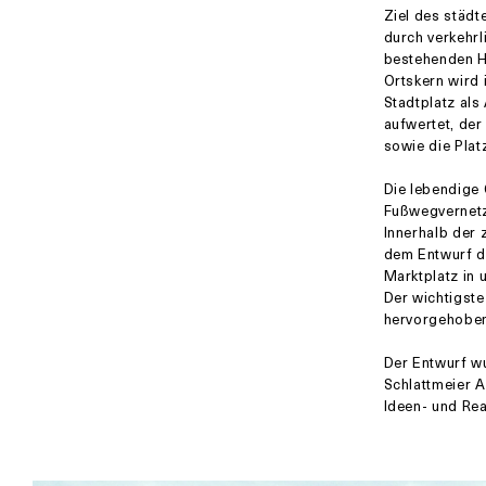
Ziel des städt
durch verkehr
bestehenden Ha
Ortskern wird 
Stadtplatz als
aufwertet, der
sowie die Plat
Die lebendige 
Fußwegvernetzu
Innerhalb der 
dem Entwurf de
Marktplatz in
Der wichtigst
hervorgehobe
Der Entwurf w
Schlattmeier A
Ideen- und Rea