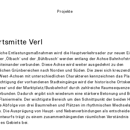
Projekte
tsmitte Verl
liche Entlastungsmaßnahmen wird die Hauptverkehrsader zur neuen E
Der ‚Ölbach‘ und der ‚Bühlbusch‘ werden entlang der Achse Bahnhofst
iteinander verbunden. Diese Achse wird weiter ausgedehnt zu den
tlichen Grünbereichen nach Norden und Süden. Die zwei sich kreuzen
West-Achsen mit unterschiedlichen Charakteren kennzeichnen das Pla
chtigung der vorhandenen Stadteingänge wird der historische Ortsker
ese‘ und der Marktplatz/Busbahnhof durch zahlreiche Raumsequenze
erbunden. Dadurch ergibt sich wiederum eine stärkere Betonung und 
Flaniermeile. Der wichtigste Bereich um den Schnittpunkt der beiden
ne Abfolge von drei Baumreihen und Plätzen im rhythmischen Wechsels
. Die Ausprägung von Haupt- und Nebenverbindungen als entscheid
ntwurfs trägt zu einem zusammenhängenden räumlichen Verständnis 
des Gebiets bei.