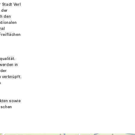
 Stadt Verl
 der
ch den
ktionalen
nal
Freiflächen
ualität.
werden in
 der
 verknüpft.
s
kten sowie
rischen