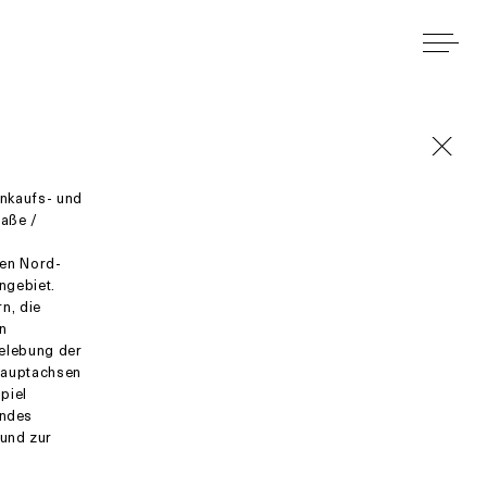
inkaufs- und
raße /
den Nord-
ngebiet.
n, die
n
Belebung der
 Hauptachsen
piel
endes
und zur