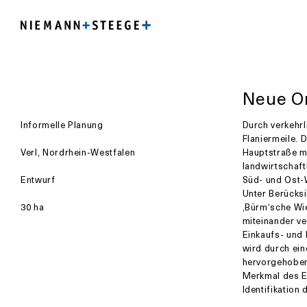
Neue Or
Informelle Planung
Durch verkehr
Flaniermeile. 
Verl, Nordrhein-Westfalen
Hauptstraße m
landwirtschaf
Entwurf
Süd- und Ost-
Unter Berücksi
30 ha
‚Bürm‘sche Wi
miteinander v
Einkaufs- und 
wird durch ei
hervorgehoben
Merkmal des E
Identifikation 