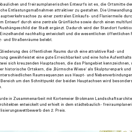
ebaulichen und freiraumplanerischen Entwurfs ist es, die Ortsmitte der
liche Entlastungsmaßnahmen attraktiver zu gestalten. Die Umwandlung
uptverkehrsachse zu einer zentralen Einkaufs- und Flaniermeile dur
im Entwurf durch eine zentrale Grünfläche sowie durch einen multifun
 Aushängeschild der Stadt ergänzt. Dadurch wird der Standort funktio
 Einzelhandel nachhaltig entwickelt und die wesentlichen öffentlichen 
z- und Straßenräume belebt.
Gliederung des öffentlichen Raums durch eine attraktive Rad- und
ng gewährleistet eine gute Erreichbarkeit und eine hohe Aufenthaltsq
zwei sich kreuzenden Hauptachsen, die das Plangebiet kennzeichnen, 
r historische Ortskern, die ‚Bürmsche Wiese‘ als Skulpturenpark und
 unterschiedlichen Raumsequenzen aus Haupt- und Nebenverbindungen
e Bereich um den Schnittpunkt der beiden Hauptachsen wird besonder
n.
urde in Zusammenarbeit mit Kortemeier Brokmann Landschaftsarchite
rchitekten entwickelt und erhielt in dem städtebaulich- freiraumplane
lisierungswettbewerb den 2. Preis.