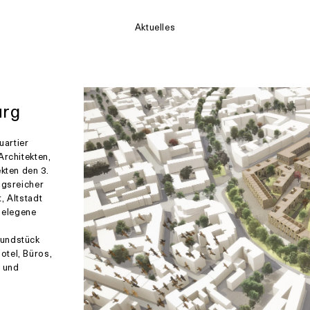
Aktuelles
urg
uartier
Architekten,
kten den 3.
ngsreicher
, Altstadt
gelegene
rundstück
otel, Büros,
 und