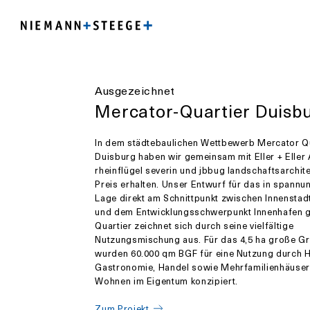
Ausgezeichnet
Mercator-Quartier Duisb
In dem städtebaulichen Wettbewerb Mercator Q
Duisburg haben wir gemeinsam mit Eller + Eller 
rheinflügel severin und jbbug landschaftsarchite
Preis erhalten. Unser Entwurf für das in spannu
Lage direkt am Schnittpunkt zwischen Innenstadt
und dem Entwicklungsschwerpunkt Innenhafen 
Quartier zeichnet sich durch seine vielfältige
Nutzungsmischung aus. Für das 4,5 ha große G
wurden 60.000 qm BGF für eine Nutzung durch H
Gastronomie, Handel sowie Mehrfamilienhäuser
Wohnen im Eigentum konzipiert.
Zum Projekt