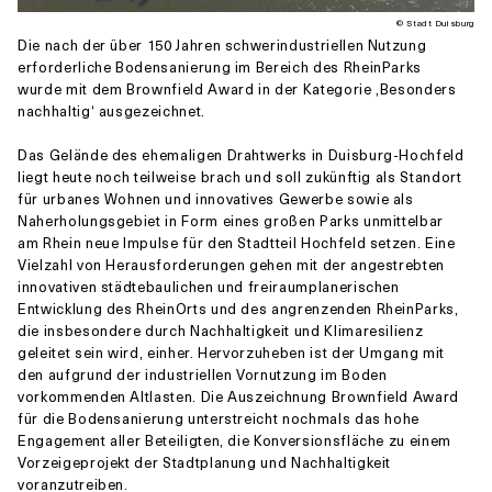
© Stadt Duisburg
Die nach der über 150 Jahren schwerindustriellen Nutzung
erforderliche Bodensanierung im Bereich des RheinParks
wurde mit dem Brownfield Award in der Kategorie ‚Besonders
nachhaltig‘ ausgezeichnet.
Das Gelände des ehemaligen Drahtwerks in Duisburg-Hochfeld
liegt heute noch teilweise brach und soll zukünftig als Standort
für urbanes Wohnen und innovatives Gewerbe sowie als
Naherholungsgebiet in Form eines großen Parks unmittelbar
am Rhein neue Impulse für den Stadtteil Hochfeld setzen. Eine
Vielzahl von Herausforderungen gehen mit der angestrebten
innovativen städtebaulichen und freiraumplanerischen
Entwicklung des RheinOrts und des angrenzenden RheinParks,
die insbesondere durch Nachhaltigkeit und Klimaresilienz
geleitet sein wird, einher. Hervorzuheben ist der Umgang mit
den aufgrund der industriellen Vornutzung im Boden
vorkommenden Altlasten. Die Auszeichnung Brownfield Award
für die Bodensanierung unterstreicht nochmals das hohe
Engagement aller Beteiligten, die Konversionsfläche zu einem
Vorzeigeprojekt der Stadtplanung und Nachhaltigkeit
voranzutreiben.